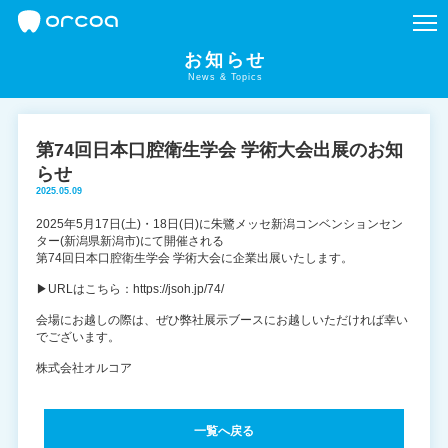
お知らせ
News & Topics
第74回日本口腔衛生学会 学術大会出展のお知
らせ
2025.05.09
2025年5月17日(土)・18日(日)に朱鷺メッセ新潟コンベンションセン
ター(新潟県新潟市)にて開催される
第74回日本口腔衛生学会 学術大会に企業出展いたします。
▶
URLはこちら：https://jsoh.jp/74/
会場にお越しの際は、ぜひ弊社展示ブースにお越しいただければ幸い
でございます。
株式会社オルコア
一覧へ戻る