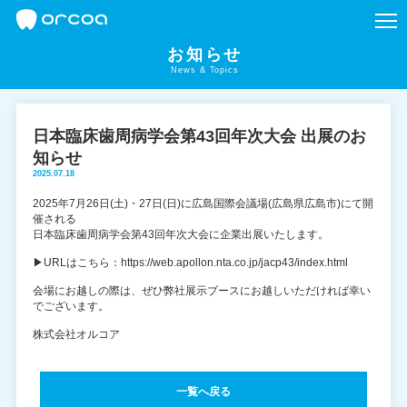
お知らせ
News & Topics
日本臨床歯周病学会第43回年次大会 出展のお
知らせ
2025.07.18
2025年7月26日(土)・27日(日)に広島国際会議場(広島県広島市)にて開
催される
日本臨床歯周病学会第43回年次大会に企業出展いたします。
▶URLはこちら：https://web.apollon.nta.co.jp/jacp43/index.html
会場にお越しの際は、ぜひ弊社展示ブースにお越しいただければ幸い
でございます。
株式会社オルコア
一覧へ戻る